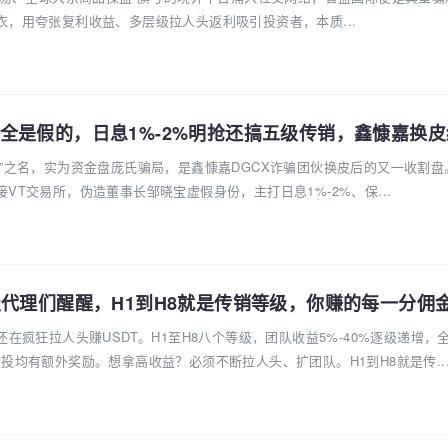
，用夸张复利收益、多层级拉人头返利吸引投资者，本质...
”之名，实为资金盘庞氏骗局，是鑫慷嘉DGCX诈骗团伙换皮后的又一收割盘
VT交易所，伪造董事长邹晓宝虚假身份，主打日息1%-2%、保...
还在疯狂拉人头赚USDT。H1至H8八个等级，团队收益5%-40%逐级递增，
投均有额外奖励。想拿高收益？必须不断拉人头、扩团队。H1到H8就是传..