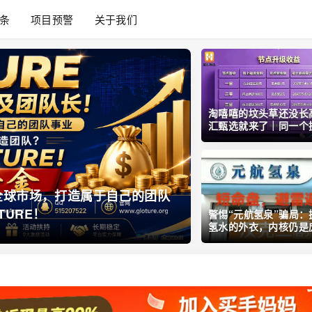
条
项目预警
关于我们
淘嘻嘻的坟头草还没长
汇甄选就来了｜同一个
手，同一套“公排”剧本
局全球市场，打造属于自己的团队
GLOTURE
URE！
事业，想增加收
警惕“元航氢泉”骗局：
氢水的外衣，内核仍是
局+传销架构