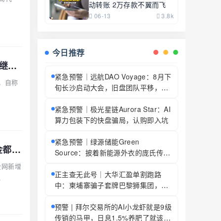
动转账 2万存款不翼而飞
06-13
3.8k
今日推荐
信德国际的彩票跟单全是假的，日息1%-2%明抢还搞五级传销，鑫慷嘉换皮继续割
紧急预警｜远航DAO Voyage：8月下
。自称
旬长沙启动大会，旧盘团队平移，
RWA+大宗商品包装——又是庞氏滚
盘的老剧本
紧急预警｜极光星链Aurora Star：AI
算力包装下的快盘骗局，认购即入坑
紧急预警｜绿源储能Green
HUT哈林协议的八级代理们醒醒，H1到H8就是传销等级，你赚的每一分佣金都是赃款
Source：披着新能源外衣的庞氏传销
盘，8月千人大会就是收割信号
全网新增
正主查无此号｜大华汇盈单割跑路
.
中：柬埔寨骗子套牌巴黎狮集团，你
的本金已清零
预警 | 拜尔交易所的AI小龙虾就是9级
传销的马甲，日息1.5%养肥了就该宰