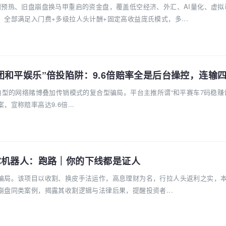
测预热、旧盘崩盘换马甲重启的资金盘，覆盖低空经济、外汇、AI量化、虚拟
全部满足入门费+多级拉人头计酬+固定高收益庞氏模式，多...
典型的网络赌博叠加传销模式的复合型骗局。平台主推所谓“和平赛车7码稳赚
宣称赔率高达9.6倍...
尔机器人：跑路｜你的下线都是证人
骗局。该项目以收割、换皮手法运作，高息理财为名，行拉人头返利之实，
盘同类案例，揭露其收割逻辑与法律后果，提醒投资者...